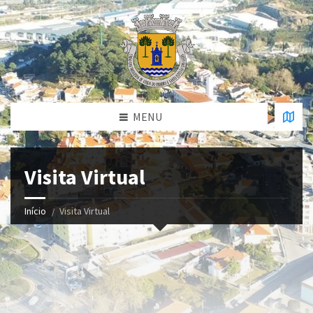
MENU
Visita Virtual
Início
Visita Virtual