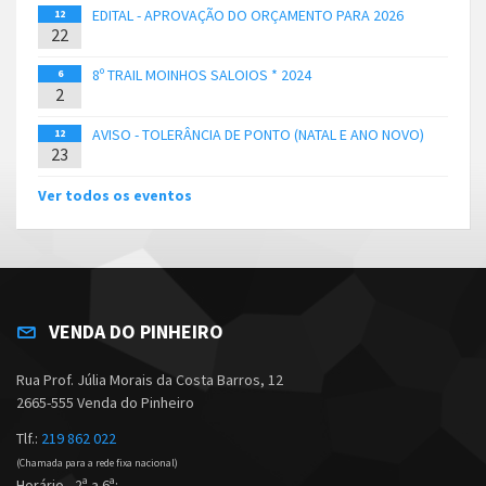
EDITAL - APROVAÇÃO DO ORÇAMENTO PARA 2026
12
22
8º TRAIL MOINHOS SALOIOS * 2024
6
2
AVISO - TOLERÂNCIA DE PONTO (NATAL E ANO NOVO)
12
23
Ver todos os eventos
VENDA DO PINHEIRO
Rua Prof. Júlia Morais da Costa Barros, 12
2665-555 Venda do Pinheiro
Tlf.:
219 862 022
(Chamada para a rede fixa nacional)
Horário - 2ª a 6ª: