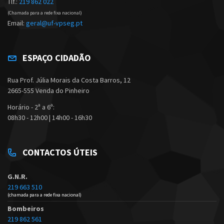
Tlf.:
219 862 022
(Chamada para a rede fixa nacional)
Email:
geral@uf-vpseg.pt
ESPAÇO CIDADÃO
Rua Prof. Júlia Morais da Costa Barros, 12
2665-555 Venda do Pinheiro
Horário - 2ª a 6ª:
08h30 - 12h00 | 14h00 - 16h30
CONTACTOS ÚTEIS
G.N.R.
219 663 510
(chamada para a rede fixa nacional)
Bombeiros
219 862 561