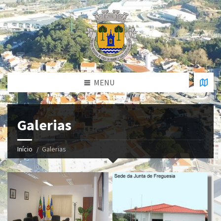
MENU
Galerias
Início
Galerias