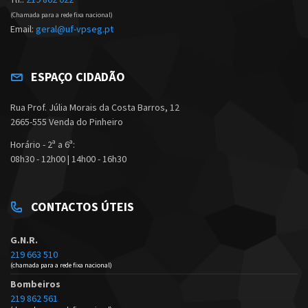
(Chamada para a rede fixa nacional)
Email:
geral@uf-vpseg.pt
ESPAÇO CIDADÃO
Rua Prof. Júlia Morais da Costa Barros, 12
2665-555 Venda do Pinheiro
Horário - 2ª a 6ª:
08h30 - 12h00 | 14h00 - 16h30
CONTACTOS ÚTEIS
G.N.R.
219 663 510
(chamada para a rede fixa nacional)
Bombeiros
219 862 561