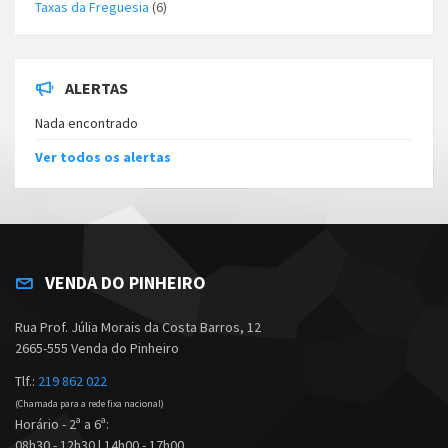
Taxas da Freguesia
(6)
ALERTAS
Nada encontrado
Ver todos os alertas
VENDA DO PINHEIRO
Rua Prof. Júlia Morais da Costa Barros, 12
2665-555 Venda do Pinheiro
Tlf.:
219 862 022
(Chamada para a rede fixa nacional)
Horário - 2ª a 6ª:
08h30 - 12h30 | 14h00 - 17h00