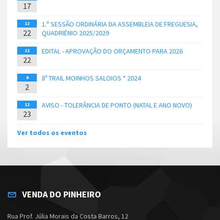
17
1.ª SESSÃO ORDINÁRIA DA ASSEMBLEIA DE FREGUESIA,
12
22
QUADRIÉNIO 2025/2029
EDITAL - APROVAÇÃO DO ORÇAMENTO PARA 2026
12
22
8º TRAIL MOINHOS SALOIOS * 2024
6
2
AVISO - TOLERÂNCIA DE PONTO (NATAL E ANO NOVO)
12
23
Ver todos os eventos
VENDA DO PINHEIRO
Rua Prof. Júlia Morais da Costa Barros, 12